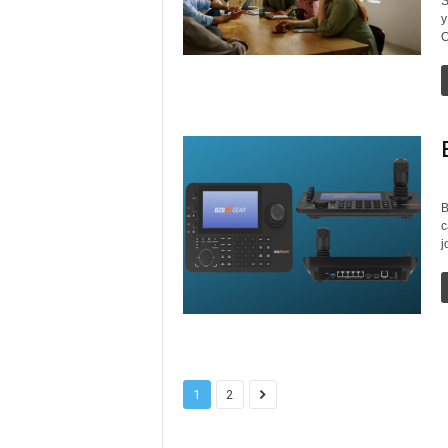
S
y
O
B
c
j
1
2