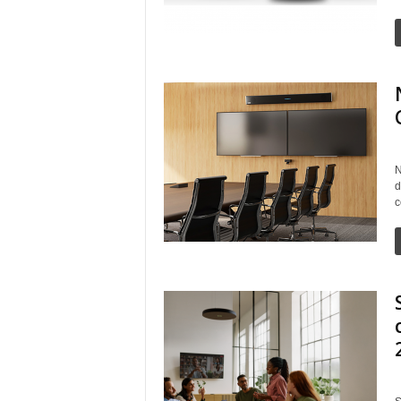
N
d
c