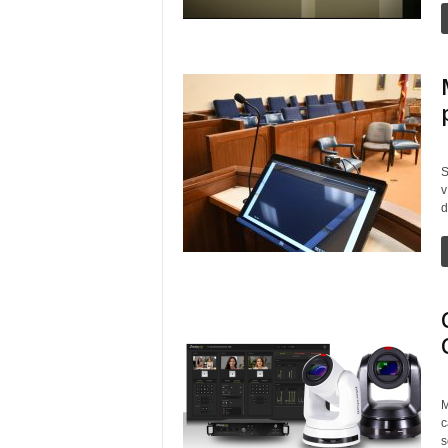
S
v
d
M
c
s