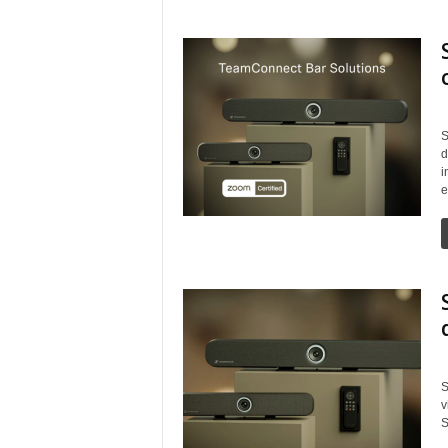
S
d
i
e
S
v
S