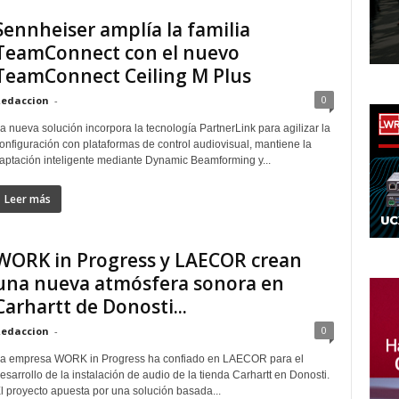
Sennheiser amplía la familia
TeamConnect con el nuevo
TeamConnect Ceiling M Plus
0
edaccion
-
a nueva solución incorpora la tecnología PartnerLink para agilizar la
onfiguración con plataformas de control audiovisual, mantiene la
aptación inteligente mediante Dynamic Beamforming y...
Leer más
WORK in Progress y LAECOR crean
una nueva atmósfera sonora en
Carhartt de Donosti...
0
edaccion
-
a empresa WORK in Progress ha confiado en LAECOR para el
esarrollo de la instalación de audio de la tienda Carhartt en Donosti.
l proyecto apuesta por una solución basada...