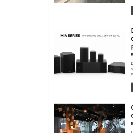
R
D
s
i
R
L