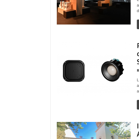
a
d
R
L
a
a