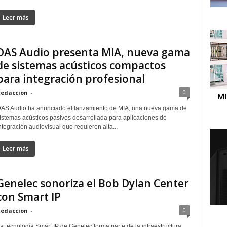
Leer más
DAS Audio presenta MIA, nueva gama
de sistemas acústicos compactos
para integración profesional
0
edaccion
-
AS Audio ha anunciado el lanzamiento de MIA, una nueva gama de
istemas acústicos pasivos desarrollada para aplicaciones de
ntegración audiovisual que requieren alta...
Leer más
Genelec sonoriza el Bob Dylan Center
con Smart IP
0
edaccion
-
a tecnología Smart IP de Genelec forma parte de la infraestructura