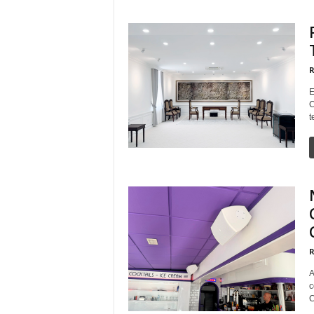
R
E
C
t
R
A
c
C