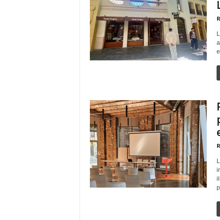
R
L
a
e
R
L
i
i
p