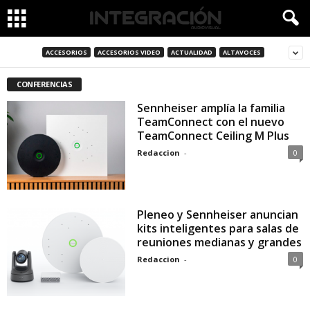
ACCESORIOS
ACCESORIOS VIDEO
ACTUALIDAD
ALTAVOCES
CONFERENCIAS
Sennheiser amplía la familia
TeamConnect con el nuevo
TeamConnect Ceiling M Plus
Redaccion
-
0
Pleneo y Sennheiser anuncian
kits inteligentes para salas de
reuniones medianas y grandes
Redaccion
-
0