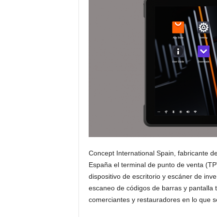
s
u
a
l
Concept International Spain, fabricante d
España el terminal de punto de venta (T
dispositivo de escritorio y escáner de inv
escaneo de códigos de barras y pantalla tá
comerciantes y restauradores en lo que se