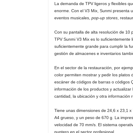
La demanda de TPV ligeros y flexibles qu
enorme. Con el V3 Mix, Sunmi presenta un
eventos musicales,
pop-up stores
, restau
Con su pantalla de alta resolución de 10 
TPV Sunmi V3 Mix es lo suficientemente lig
suficientemente grande para cumplir la f
gestión de almacenes e inventarios tambi
En el sector de la restauración, por ejemp
color permiten mostrar y pedir los platos 
escáner de códigos de barras o códigos QR 
información de los productos y actualizar 
cantidad, la ubicación y otra información r
Tiene unas dimensiones de 24,6 x 23,1 x
A4 grueso, y un peso de 670 g. La impre
velocidad de 70 mm/s. El sistema operati
puntero en el sector profesional.