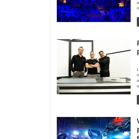
a
m
L
i
e
r