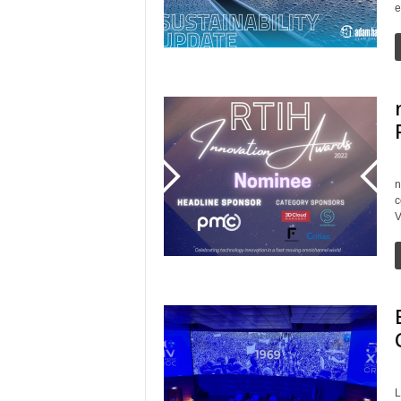
e
n
c
V
L