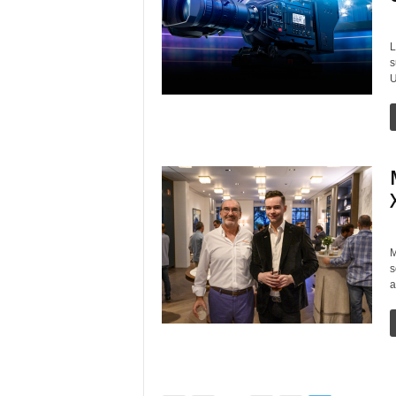
L
s
U
M
s
a