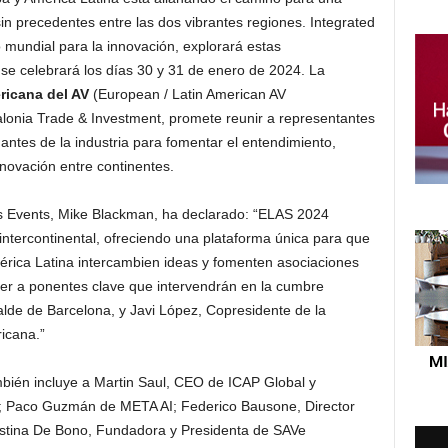
in precedentes entre las dos vibrantes regiones. Integrated
o mundial para la innovación, explorará estas
e celebrará los días 30 y 31 de enero de 2024. La
icana del AV
(European / Latin American AV
lonia Trade & Investment, promete reunir a representantes
antes de la industria para fomentar el entendimiento,
nnovación entre continentes.
ms Events, Mike Blackman, ha declarado: “ELAS 2024
intercontinental, ofreciendo una plataforma única para que
érica Latina intercambien ideas y fomenten asociaciones
er a ponentes clave que intervendrán en la cumbre
calde de Barcelona, y Javi López, Copresidente de la
icana.”
bién incluye a Martin Saul, CEO de ICAP Global y
XA; Paco Guzmán de META AI; Federico Bausone, Director
ristina De Bono, Fundadora y Presidenta de SAVe