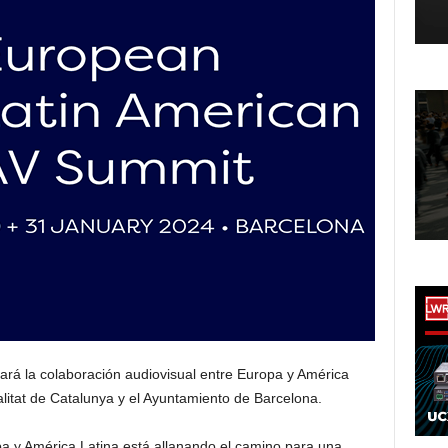
ará la colaboración audiovisual entre Europa y América
litat de Catalunya y el Ayuntamiento de Barcelona.
pa y América Latina está allanando el camino para una