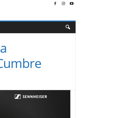
la
a Cumbre