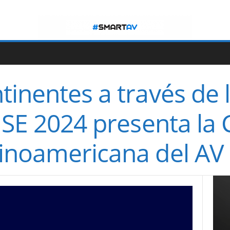
inentes a través de 
 ISE 2024 presenta l
inoamericana del AV