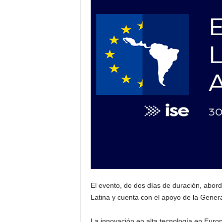
s
u
a
l
El evento, de dos días de duración, abord
Latina y cuenta con el apoyo de la Genera
La innovación en alta tecnología en Euro