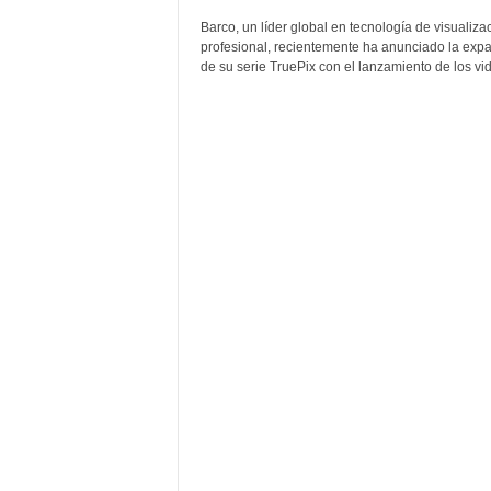
s
Barco, un líder global en tecnología de visualiza
u
profesional, recientemente ha anunciado la exp
a
de su serie TruePix con el lanzamiento de los vid
l