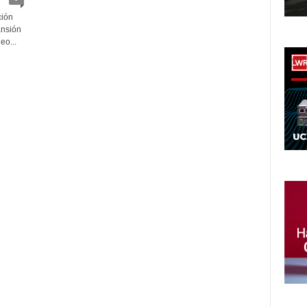
ción
ansión
eo...