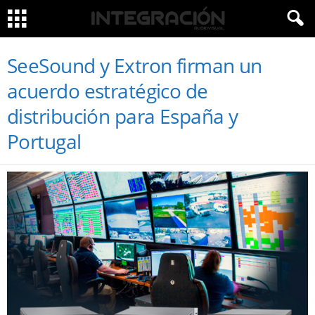
SeeSound y Extron firman un
acuerdo estratégico de
distribución para España y
Portugal