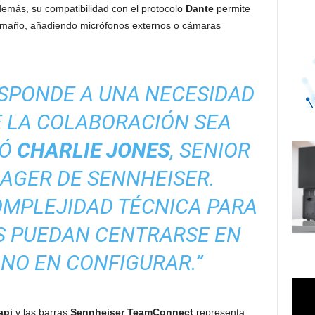
emás, su compatibilidad con el protocolo
Dante
permite
tamaño, añadiendo micrófonos externos o cámaras
ESPONDE A UNA NECESIDAD
E LA COLABORACIÓN SEA
MÓ
CHARLIE JONES
, SENIOR
AGER DE SENNHEISER.
OMPLEJIDAD TÉCNICA PARA
S PUEDAN CENTRARSE EN
NO EN CONFIGURAR.”
api
y las barras
Sennheiser TeamConnect
representa