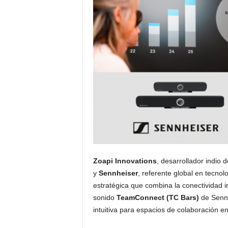
s
u
a
l
Zoapi Innovations
, desarrollador indio
y
Sennheiser
, referente global en tecno
estratégica que combina la conectividad i
sonido
TeamConnect (TC Bars)
de Sennh
intuitiva para espacios de colaboración e