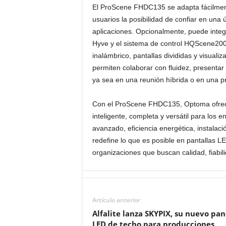
El ProScene FHDC135 se adapta fácilment
usuarios la posibilidad de confiar en una
aplicaciones. Opcionalmente, puede integ
Hyve y el sistema de control HQScene200
inalámbrico, pantallas divididas y visuali
permiten colaborar con fluidez, presentar
ya sea en una reunión híbrida o en una p
Con el ProScene FHDC135, Optoma ofrece
inteligente, completa y versátil para los
avanzado, eficiencia energética, instalaci
redefine lo que es posible en pantallas L
organizaciones que buscan calidad, fiabili
Artículo anterior
Alfalite lanza SKYPIX, su nuevo pan
LED de techo para producciones