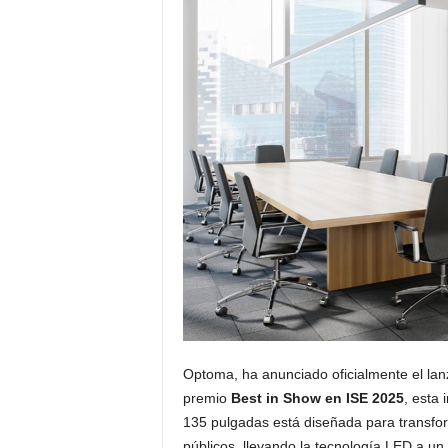
s
u
a
l
Optoma, ha anunciado oficialmente el la
premio
Best in Show en ISE 2025
, esta
135 pulgadas está diseñada para transfo
públicos, llevando la tecnología LED a un 