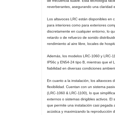
de frecuencia suave. Esta tecnología faci
reverberantes, asegurando una claridad e
Los altavoces LRC están disponibles en c
para interiores como para exteriores com
discretamente en cualquier entorno, lo qu
retardo o de refuerzo de sonido distribui
rendimiento al aire libre, locales de hospi
Además, los modelos LRC-1060 y LRC-1100
IP56c y EN54-24 tipo B, mientras que el L
fiabilidad en diversas condiciones ambient
En cuanto a la instalación, los altavoces 
flexibilidad. Cuentan con un sistema pas
(LRC-1060 & LRC-1100), lo que simplifica 
externos o sistemas dirigibles activos. El
que permite una instalación casi pegada a
acústica y maximizando la reproducción d