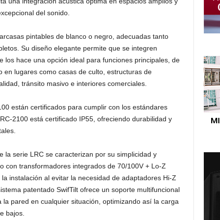
lita una integración acústica óptima en espacios amplios y
xcepcional del sonido.
arcasas pintables de blanco o negro, adecuadas tanto
pletos. Su diseño elegante permite que se integren
e los hace una opción ideal para funciones principales, de
do en lugares como casas de culto, estructuras de
talidad, tránsito masivo e interiores comerciales.
 están certificados para cumplir con los estándares
RC-2100 está certificado IP55, ofreciendo durabilidad y
ales.
de la serie LRC se caracterizan por su simplicidad y
ivo con transformadores integrados de 70/100V + Lo-Z
la instalación al evitar la necesidad de adaptadores Hi-Z
 sistema patentado SwifTilt ofrece un soporte multifuncional
 la pared en cualquier situación, optimizando así la carga
e bajos.