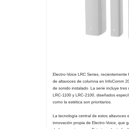
s
u
a
l
Electro-Voice LRC Series, recientemente 
de altavoces de columna en InfoComm 202
de sonido instalado. La serie incluye tr
LRC-1100 y LRC-2100, diseñados específi
como la estética son prioritarios.
La tecnología central de estos altavoces 
innovación propia de Electro-Voice, que g