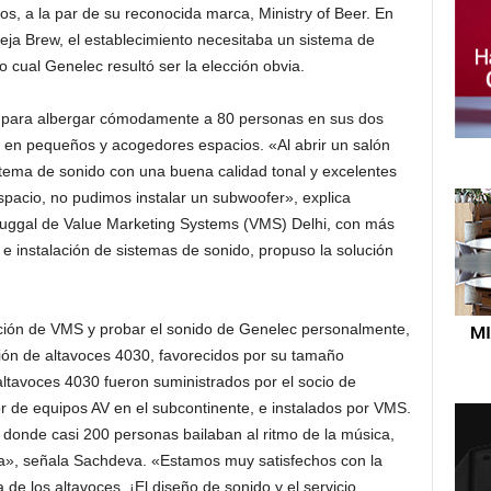
os, a la par de su reconocida marca, Ministry of Beer. En
eja Brew, el establecimiento necesitaba un sistema de
 cual Genelec resultó ser la elección obvia.
d para albergar cómodamente a 80 personas en sus dos
s en pequeños y acogedores espacios. «Al abrir un salón
tema de sonido con una buena calidad tonal y excelentes
spacio, no pudimos instalar un subwoofer», explica
uggal de Value Marketing Systems (VMS) Delhi, con más
e instalación de sistemas de sonido, propuso la solución
ración de VMS y probar el sonido de Genelec personalmente,
ión de altavoces 4030, favorecidos por su tamaño
 altavoces 4030 fueron suministrados por el socio de
or de equipos AV en el subcontinente, e instalados por VMS.
 donde casi 200 personas bailaban al ritmo de la música,
a», señala Sachdeva. «Estamos muy satisfechos con la
a de los altavoces. ¡El diseño de sonido y el servicio