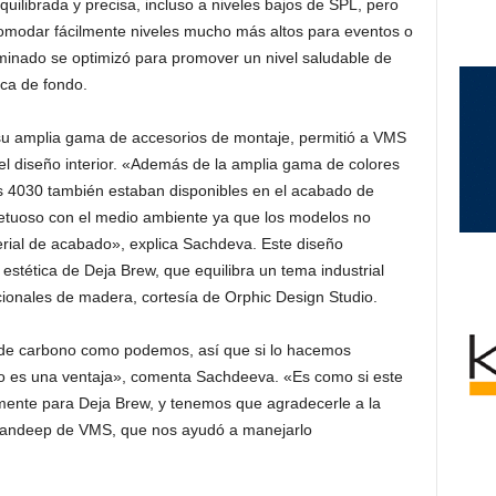
uilibrada y precisa, incluso a niveles bajos de SPL, pero
comodar fácilmente niveles mucho más altos para eventos o
rminado se optimizó para promover un nivel saludable de
ca de fondo.
su amplia gama de accesorios de montaje, permitió a VMS
n el diseño interior. «Además de la amplia gama de colores
 4030 también estaban disponibles en el acabado de
etuoso con el medio ambiente ya que los modelos no
rial de acabado», explica Sachdeva. Este diseño
estética de Deja Brew, que equilibra un tema industrial
cionales de madera, cortesía de Orphic Design Studio.
 de carbono como podemos, así que si lo hacemos
so es una ventaja», comenta Sachdeeva. «Es como si este
mente para Deja Brew, y tenemos que agradecerle a la
 Sandeep de VMS, que nos ayudó a manejarlo