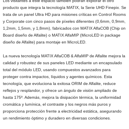
Los visitantes a este espacio también podrán explorar el otro
producto que integra la tecnología MATIX, la Serie UHD Finepix. Se
trata de un panel Ultra HD para misiones críticas en Control Rooms
y Corporate con cinco pasos de píxeles diferentes (0,6mm, 0,9mm,
1,2mm, 1,5mm, y 1,8mm), fabricados con MATIX AlfaCOB (Chip on
Board diseño de Alfalite) o MATIX AlfaMIP (MicroLED in package
diseño de Alfalite) para montaje en MicroLED.
La nueva tecnología MATIX AlfaCOB & AlfaMIP de Alfalite mejora la
calidad y robustez de sus paneles LED mediante un encapsulado
total del módulo LED, usando compuestos avanzados para
proteger contra impactos, líquidos y agentes químicos. Esta
tecnología, que evoluciona la exitosa ORIM de Alfalite, reduce
reflejos y resplandor, y ofrece un ángulo de visión ampliado de
hasta 175º. Además, mejora la disipación térmica, la uniformidad
cromática y lumínica, el contraste y los negros más puros y
proporciona protección frente a electricidad estática, asegurando
un rendimiento óptimo y duradero en diversas condiciones.