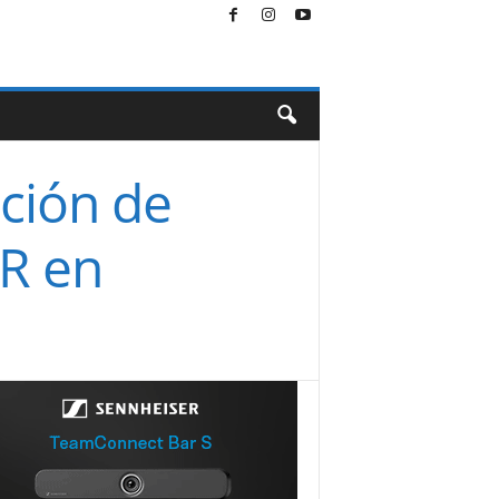
ación de
XR en