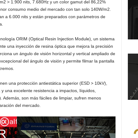
d/m2 > 1.900 nits, 7.680Hz y un color gamut del 86,22%
nor consumo medio del mercado con tan solo 140W/m2.
gan a 6.000 nits y están preparados con parámetros de
a.
nología ORIM (Optical Resin Injection Module), un sistema
te una inyección de resina óptica que mejora la precisión
iona un ángulo de visión horizontal y vertical ampliado de
xcepcional del ángulo de visión y permite filmar la pantalla
xtremos.
en una protección antiestática superior (ESD > 10kV),
y una excelente resistencia a impactos, líquidos,
. Además, son más fáciles de limpiar, sufren menos
paración del mercado.