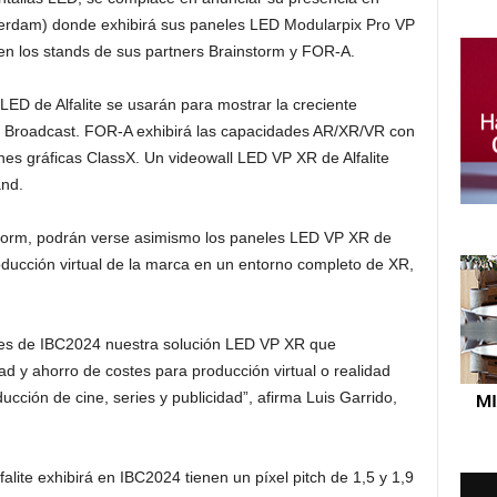
erdam) donde exhibirá sus paneles LED Modularpix Pro VP
en los stands de sus partners Brainstorm y FOR-A.
LED de Alfalite se usarán para mostrar la creciente
el Broadcast. FOR-A exhibirá las capacidades AR/XR/VR con
nes gráficas ClassX. Un videowall LED VP XR de Alfalite
and.
nstorm, podrán verse asimismo los paneles LED VP XR de
roducción virtual de la marca en un entorno completo de XR,
tes de IBC2024 nuestra solución LED VP XR que
ad y ahorro de costes para producción virtual o realidad
cción de cine, series y publicidad”, afirma Luis Garrido,
lite exhibirá en IBC2024 tienen un píxel pitch de 1,5 y 1,9