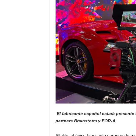
s
u
a
l
El fabricante español estará presente 
partners Brainstorm y FOR-A
Alfalite, el único fabricante europeo de 